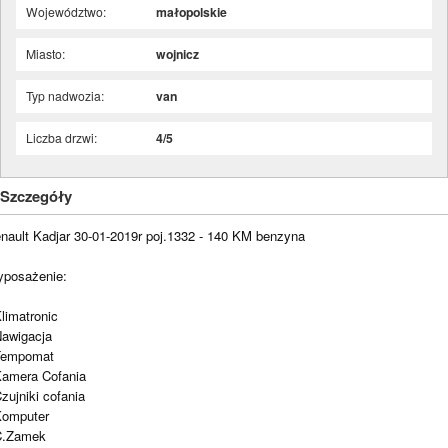
Województwo:
małopolskie
Miasto:
wojnicz
Typ nadwozia:
van
Liczba drzwi:
4/5
Szczegóły
nault Kadjar 30-01-2019r poj.1332 - 140 KM benzyna
posażenie:
Klimatronic
Nawigacja
Tempomat
Kamera Cofania
Czujniki cofania
Komputer
C.Zamek