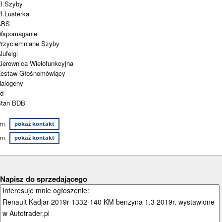
El.Szyby
El.Lusterka
ABS
Wspomaganie
Przyciemniane Szyby
Alufelgi
Kierownica Wielofunkcyjna
Zestaw Głośnomówiący
Halogeny
td
Stan BDB
m.
pokaż kontakt
m.
pokaż kontakt
Napisz do sprzedającego