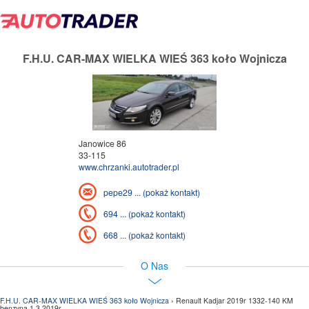
F.H.U. CAR-MAX WIELKA WIEŚ 363 koło Wojnicza
Janowice 86
33-115
www.chrzanki.autotrader.pl
pepe29 ... (pokaż kontakt)
694 ... (pokaż kontakt)
668 ... (pokaż kontakt)
O Nas
F.H.U. CAR-MAX WIELKA WIEŚ 363 koło Wojnicza
› Renault Kadjar 2019r 1332-140 KM
benzyna 1.3 2019r.