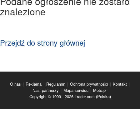
Podane ogłoszenie nie zostało
znalezione
Przejdź do strony głównej
O nas
|
Reklama
|
Regulamin
|
Ochrona prywatności
|
Kontakt
|
Nasi partnerzy
|
Mapa serwisu
|
Moto.pl
Copyright © 1999 - 2026 Trader.com (Polska)