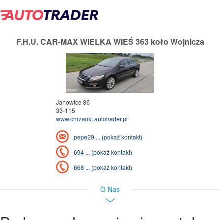
F.H.U. CAR-MAX WIELKA WIEŚ 363 koło Wojnicza
Janowice 86
33-115
www.chrzanki.autotrader.pl
pepe29 ... (pokaż kontakt)
694 ... (pokaż kontakt)
668 ... (pokaż kontakt)
O Nas