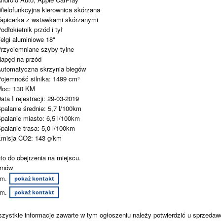
Wielofunkcyjna kierownica skórzana
Tapicerka z wstawkami skórzanymi
Podłokietnik przód i tył
Felgi aluminiowe 18"
Przyciemniane szyby tylne
Napęd na przód
Automatyczna skrzynia biegów
Pojemność silnika: 1499 cm³
Moc: 130 KM
Data I rejestracji: 29-03-2019
Spalanie średnie: 5,7 l/100km
Spalanie miasto: 6,5 l/100km
Spalanie trasa: 5,0 l/100km
Emisja CO2: 143 g/km
to do obejrzenia na miejscu.
rnów
m.
pokaż kontakt
m.
pokaż kontakt
zystkie informacje zawarte w tym ogłoszeniu należy potwierdzić u sprzedaw