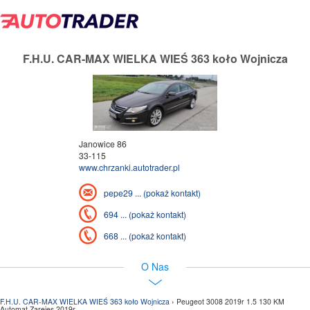
F.H.U. CAR-MAX WIELKA WIEŚ 363 koło Wojnicza
Janowice 86
33-115
www.chrzanki.autotrader.pl
pepe29 ... (pokaż kontakt)
694 ... (pokaż kontakt)
668 ... (pokaż kontakt)
O Nas
F.H.U. CAR-MAX WIELKA WIEŚ 363 koło Wojnicza
› Peugeot 3008 2019r 1.5 130 KM
Automat Zarejes 2019r.