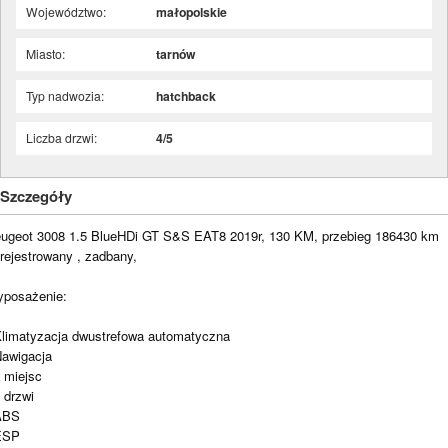
Województwo:
małopolskie
Miasto:
tarnów
Typ nadwozia:
hatchback
Liczba drzwi:
4/5
Szczegóły
ugeot 3008 1.5 BlueHDi GT S&S EAT8 2019r, 130 KM, przebieg 186430 km
rejestrowany , zadbany,
posażenie:
Klimatyzacja dwustrefowa automatyczna
Nawigacja
5 miejsc
5 drzwi
ABS
ESP