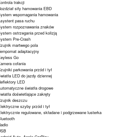
Kontrola trakcji
Rozdział siły hamowania EBD
System wspomagania hamowania
Asystent pasa ruchu
System rozpoznawania znaków
System ostrzegania przed kolizją
System Pre-Crash
Czujnik martwego pola
Tempomat adaptacyjny
Keyless Go
Kamera cofania
Czujniki parkowania przód i tył
Światła LED do jazdy dziennej
Reflektory LED
Automatyczne światła drogowe
Światła doświetlające zakręty
Czujnik deszczu
Elektryczne szyby przód i tył
Elektrycznie regulowane, składane i podgrzewane lusterka
Bluetooth
Radio
USB
Android Auto, Apple CarPlay