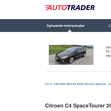
Ogłoszenia motoryzacyjne
C
Jan
33-
www
F.H.U. CAR-MAX WIELKA WIEŚ 363 koło Wojnicza
› C
Citroen C4 SpaceTourer 20