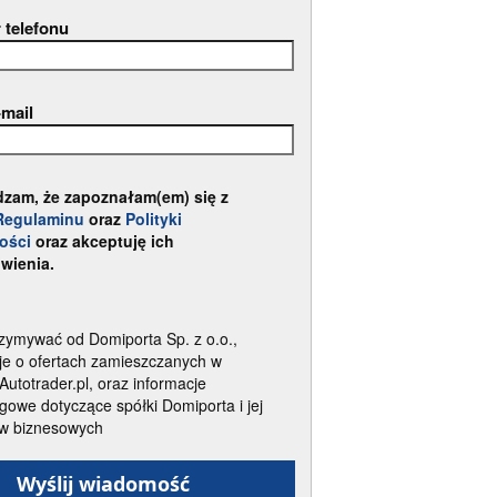
 telefonu
-mail
dzam, że zapoznałam(em) się z
Regulaminu
oraz
Polityki
ości
oraz akceptuję ich
wienia.
zymywać od Domiporta Sp. z o.o.,
je o ofertach zamieszczanych w
 Autotrader.pl, oraz informacje
gowe dotyczące spółki Domiporta i jej
ów biznesowych