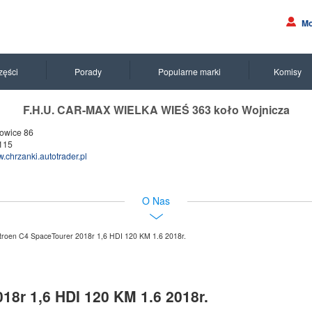
Mo
zęści
Porady
Popularne marki
Komisy
F.H.U. CAR-MAX WIELKA WIEŚ 363 koło Wojnicza
owice 86
115
.chrzanki.autotrader.pl
O Nas
itroen C4 SpaceTourer 2018r 1,6 HDI 120 KM 1.6 2018r.
18r 1,6 HDI 120 KM 1.6 2018r.