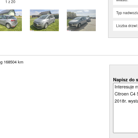
1 z 20
Typ nadwozi
Liczba drzwi
ieg 168504 km
Napisz do 