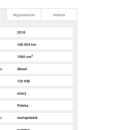
Wyposażenie
Historia
2018
168 504 km
3
1560 cm
a:
diesel
120 KM
szary
Polska
o:
małopolskie
wojnicz