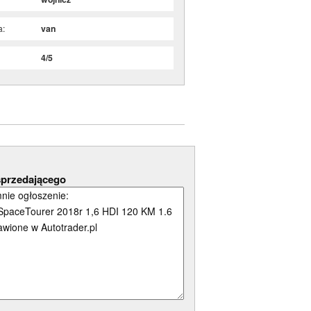
a:
van
:
4/5
sprzedającego