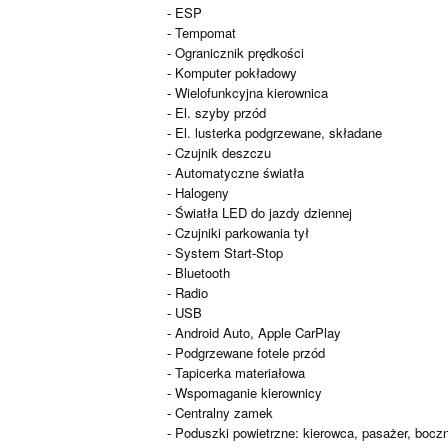
- ESP
- Tempomat
- Ogranicznik prędkości
- Komputer pokładowy
- Wielofunkcyjna kierownica
- El. szyby przód
- El. lusterka podgrzewane, składane
- Czujnik deszczu
- Automatyczne światła
- Halogeny
- Światła LED do jazdy dziennej
- Czujniki parkowania tył
- System Start-Stop
- Bluetooth
- Radio
- USB
- Android Auto, Apple CarPlay
- Podgrzewane fotele przód
- Tapicerka materiałowa
- Wspomaganie kierownicy
- Centralny zamek
- Poduszki powietrzne: kierowca, pasażer, boczne